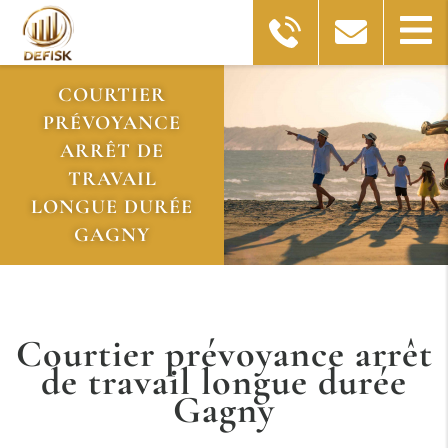
COURTIER
PRÉVOYANCE
ARRÊT DE
TRAVAIL
LONGUE DURÉE
GAGNY
Courtier prévoyance arrêt
de travail longue durée
Gagny