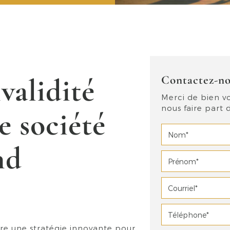
validité
Contactez-n
Merci de bien vo
nous faire part
e société
nd
e une stratégie innovante pour