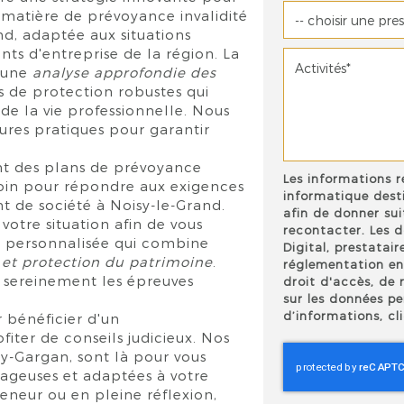
n matière de prévoyance invalidité
nd, adaptée aux situations
nts d'entreprise de la région. La
r une
analyse approfondie des
 de protection robustes qui
s de la vie professionnelle. Nous
ures pratiques pour garantir
ant des plans de prévoyance
Les informations r
soin pour répondre aux exigences
informatique dest
t de société à Noisy-le-Grand.
afin de donner su
otre situation afin de vous
recontacter. Les 
t personnalisée qui combine
Digital, prestata
 et protection du patrimoine
.
réglementation en
 sereinement les épreuves
droit d'accès, de 
sur les données pe
d’informations, c
 bénéficier d'un
ter de conseils judicieux. Nos
ry-Gargan, sont là pour vous
ntageuses et adaptées à votre
eneur ou en pleine réflexion,