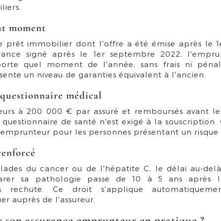
iers.
out moment
 prêt immobilier dont l'offre a été émise après le 1
urance signé après le 1er septembre 2022, l'empr
porte quel moment de l'année, sans frais ni pénali
ente un niveau de garanties équivalent à l'ancien.
 questionnaire médical
rieurs à 200 000 € par assuré et remboursés avant le
questionnaire de santé n'est exigé à la souscription. 
e emprunteur pour les personnes présentant un risque
renforcé
ades du cancer ou de l'hépatite C, le délai au-delà
larer sa pathologie passe de 10 à 5 ans après l
ns rechute. Ce droit s'applique automatiquem
uer auprès de l'assureur.
 son assurance emprunteur en pratique ?